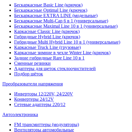
Бескаркасные Basic Line (крючок)
Бескаркасные Optimal Line (крючок)
Бескаркасные EXTRA LINE (модельные)
Бескаркасные Multi-Cap 6 в 1 (универсальные)
Бескаркасные Maximal Line 10 в 1 (универсальные)
Каркасные Classic Line (крючок)
Гибридные Hybrid Line (крючок)
Гибридные Multi Hybrid Line 10 в 1 (универсальные)
Каркасные Truck Line (грузовые)
Каркасные зимние в чехле Winter Line (крючок)
Задние гибридные Rare Line 10 в 1
Сменные резинки
Адаптеры для щеток стеклоочистителей
Подбор щёток
Преобразователи напряжения
Инверторы 12/220V, 24/220V
Конвертеры 24/12V
Сетевые адаптеры 220/12
Автоэлектроника
FM трансмиттеры (модуляторы)
Вентиляторы автомобильные