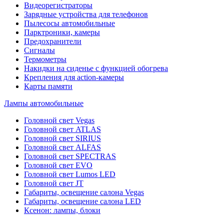
Видеорегистраторы
Зарядные устройства для телефонов
Пылесосы автомобильные
Парктроники, камеры
Предохранители
Сигналы
Термометры
Накидки на сиденье с функцией обогрева
Крепления для action-камеры
Карты памяти
Лампы автомобильные
Головной свет Vegas
Головной свет ATLAS
Головной свет SIRIUS
Головной свет ALFAS
Головной свет SPECTRAS
Головной свет EVO
Головной свет Lumos LED
Головной свет JT
Габариты, освещение салона Vegas
Габариты, освещение салона LED
Ксенон: лампы, блоки