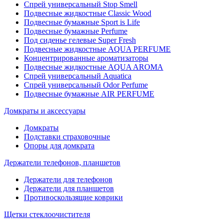
Спрей универсальный Stop Smell
Подвесные жидкостные Classic Wood
Подвесные бумажные Sport is Life
Подвесные бумажные Perfume
Под сиденье гелевые Super Fresh
Подвесные жидкостные AQUA PERFUME
Концентрированные ароматизаторы
Подвесные жидкостные AQUA AROMA
Спрей универсальный Aquatica
Спрей универсальный Odor Perfume
Подвесные бумажные AIR PERFUME
Домкраты и аксессуары
Домкраты
Подставки страховочные
Опоры для домкрата
Держатели телефонов, планшетов
Держатели для телефонов
Держатели для планшетов
Противоскользящие коврики
Щетки стеклоочистителя