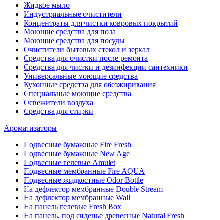
Жидкое мыло
Индустриальные очистители
Концентраты для чистки ковровых покрытий
Моющие средства для пола
Моющие средства для посуды
Очистители бытовых стекол и зеркал
Средства для очистки после ремонта
Средства для чистки и дезинфекции сантехники
Универсальные моющие средства
Кухонные средства для обезжиривания
Специальные моющие средства
Освежители воздуха
Средства для стирки
Ароматизаторы
Подвесные бумажные Fire Fresh
Подвесные бумажные New Age
Подвесные гелевые Amulet
Подвесные мембранные Fire AQUA
Подвесные жидкостные Odor Bottle
На дефлектор мембранные Double Stream
На дефлектор мембранные Wall
На панель гелевые Fresh Box
На панель, под сиденье древесные Natural Fresh