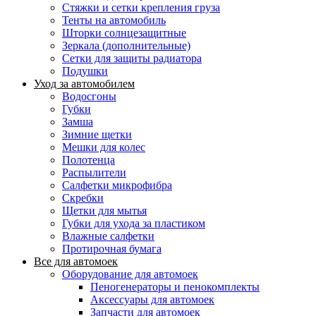
Стяжки и сетки крепления груза
Тенты на автомобиль
Шторки солнцезащитные
Зеркала (дополнительные)
Сетки для защиты радиатора
Подушки
Уход за автомобилем
Водосгоны
Губки
Замша
Зимние щетки
Мешки для колес
Полотенца
Распылители
Салфетки микрофибра
Скребки
Щетки для мытья
Губки для ухода за пластиком
Влажные салфетки
Протирочная бумага
Все для автомоек
Оборудование для автомоек
Пеногенераторы и пенокомплекты
Аксессуары для автомоек
Запчасти для автомоек