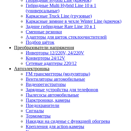
Гибридные Hybrid Line (крючок)
Гибридные Multi Hybrid Line 10 в 1
(универсальные)
Каркасные Truck Line (грузовые)
Каркасные зимние в чехле Winter Line (крючок)
Задние гибридные Rare Line 10 в 1
Сменные резинки
Адаптеры для щеток стеклоочистителей
Подбор щёток
Преобразователи напряжения
Инверторы 12/220V, 24/220V
Конвертеры 24/12V
Сетевые адаптеры 220/12
Автоэлектроника
FM трансмиттеры (модуляторы)
Вентиляторы автомобильные
Видеорегистраторы
Зарядные устройства для телефонов
Пылесосы автомобильные
Парктроники, камеры
Предохранители
Сигналы
Термометры
Накидки на сиденье с функцией обогрева
Крепления для action-камеры