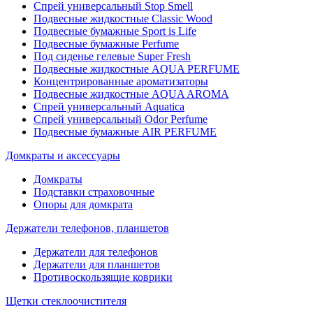
Спрей универсальный Stop Smell
Подвесные жидкостные Classic Wood
Подвесные бумажные Sport is Life
Подвесные бумажные Perfume
Под сиденье гелевые Super Fresh
Подвесные жидкостные AQUA PERFUME
Концентрированные ароматизаторы
Подвесные жидкостные AQUA AROMA
Спрей универсальный Aquatica
Спрей универсальный Odor Perfume
Подвесные бумажные AIR PERFUME
Домкраты и аксессуары
Домкраты
Подставки страховочные
Опоры для домкрата
Держатели телефонов, планшетов
Держатели для телефонов
Держатели для планшетов
Противоскользящие коврики
Щетки стеклоочистителя