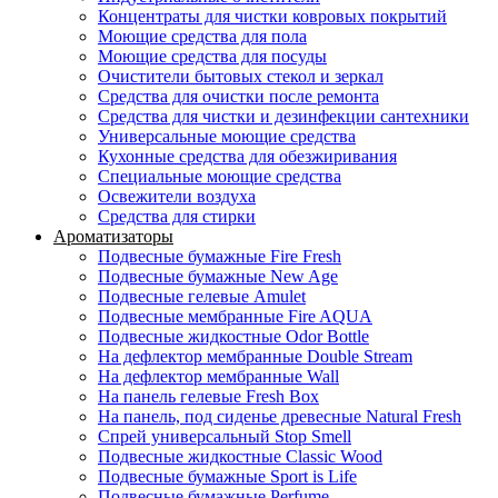
Концентраты для чистки ковровых покрытий
Моющие средства для пола
Моющие средства для посуды
Очистители бытовых стекол и зеркал
Средства для очистки после ремонта
Средства для чистки и дезинфекции сантехники
Универсальные моющие средства
Кухонные средства для обезжиривания
Специальные моющие средства
Освежители воздуха
Средства для стирки
Ароматизаторы
Подвесные бумажные Fire Fresh
Подвесные бумажные New Age
Подвесные гелевые Amulet
Подвесные мембранные Fire AQUA
Подвесные жидкостные Odor Bottle
На дефлектор мембранные Double Stream
На дефлектор мембранные Wall
На панель гелевые Fresh Box
На панель, под сиденье древесные Natural Fresh
Спрей универсальный Stop Smell
Подвесные жидкостные Classic Wood
Подвесные бумажные Sport is Life
Подвесные бумажные Perfume