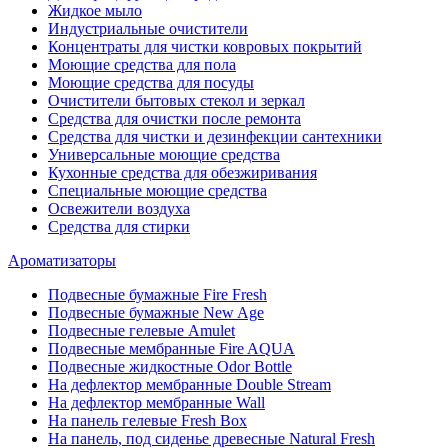
Жидкое мыло
Индустриальные очистители
Концентраты для чистки ковровых покрытий
Моющие средства для пола
Моющие средства для посуды
Очистители бытовых стекол и зеркал
Средства для очистки после ремонта
Средства для чистки и дезинфекции сантехники
Универсальные моющие средства
Кухонные средства для обезжиривания
Специальные моющие средства
Освежители воздуха
Средства для стирки
Ароматизаторы
Подвесные бумажные Fire Fresh
Подвесные бумажные New Age
Подвесные гелевые Amulet
Подвесные мембранные Fire AQUA
Подвесные жидкостные Odor Bottle
На дефлектор мембранные Double Stream
На дефлектор мембранные Wall
На панель гелевые Fresh Box
На панель, под сиденье древесные Natural Fresh