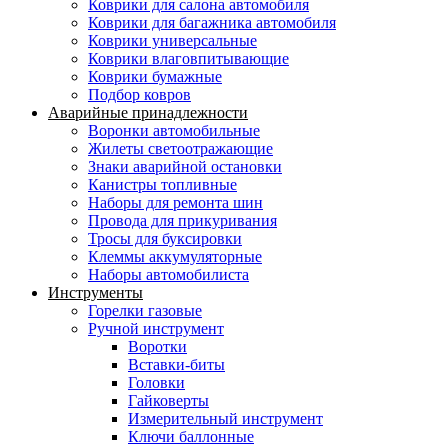
Коврики для салона автомобиля
Коврики для багажника автомобиля
Коврики универсальные
Коврики влаговпитывающие
Коврики бумажные
Подбор ковров
Аварийные принадлежности
Воронки автомобильные
Жилеты светоотражающие
Знаки аварийной остановки
Канистры топливные
Наборы для ремонта шин
Провода для прикуривания
Тросы для буксировки
Клеммы аккумуляторные
Наборы автомобилиста
Инструменты
Горелки газовые
Ручной инструмент
Воротки
Вставки-биты
Головки
Гайковерты
Измерительный инструмент
Ключи баллонные