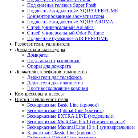
Под сиденье гелевые Super Fresh
Подвесные жидкостные AQUA PERFUME
Концентрированные ароматизаторы
Подвесные жидкостные AQUA AROMA
Спрей универсальный Aquatica
Спрей универсальный Odor Perfume
Подвесные бумажные AIR PERFUME
Разветвители, удлинители
Домкраты и аксессуары
Домкраты
Подставки страховочные
Опоры для домкрата
Держатели телефонов, планшетов
Держатели для телефонов
Держатели для планшетов
Противоскользящие коврики
Компрессоры и насосы
Щетки стеклоочистителя
Бескаркасные Basic Line (крючок)
Бескаркасные Optimal Line (крючок)
Бескаркасные EXTRA LINE (модельные)
Бескаркасные Multi-Cap 6 в 1 (универсальные)
Бескаркасные Maximal Line 10 в 1 (универсальные)
Каркасные Classic Line (крючок)