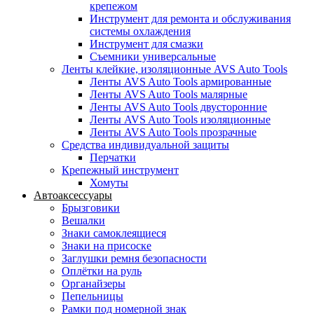
крепежом
Инструмент для ремонта и обслуживания
системы охлаждения
Инструмент для смазки
Съемники универсальные
Ленты клейкие, изоляционные AVS Auto Tools
Ленты AVS Auto Tools армированные
Ленты AVS Auto Tools малярные
Ленты AVS Auto Tools двусторонние
Ленты AVS Auto Tools изоляционные
Ленты AVS Auto Tools прозрачные
Средства индивидуальной защиты
Перчатки
Крепежный инструмент
Хомуты
Автоаксессуары
Брызговики
Вешалки
Знаки самоклеящиеся
Знаки на присоске
Заглушки ремня безопасности
Оплётки на руль
Органайзеры
Пепельницы
Рамки под номерной знак