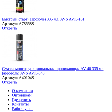
Быстрый старт (аэрозоль) 335 мл. AVS AVK-161
Артикул: A78558S
Открыть
Смазка многофункциональная проникающая AV-40 335 мл
(аэрозоль) AVS AVK-340
Артикул: A40104S
Открыть
О компании
Оптовикам
Где купить
Контакты
Работа у нас