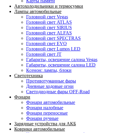
Карты памяти
Автохолодильники и термосумки
Лампы автомобильные
Головной свет Vegas
Головной свет ATLAS
Головной свет SIRIUS
Головной свет ALFAS
Головной свет SPECTRAS
Головной свет EVO
Головной свет Lumos LED
Головной свет JT
Габариты, освещение салона Vegas
Габариты, освещение салона LED
Ксенон: лампы, блоки
Светотехника
Противотуманные фары
Дневные ходовые огни
Светодиодные фары OFF-Road
Фонари
Фонари автомобильные
Фонари налобные
Фонари переносные
Фонари ручные
Зарядные устройства для АКБ
Коврики автомобильные