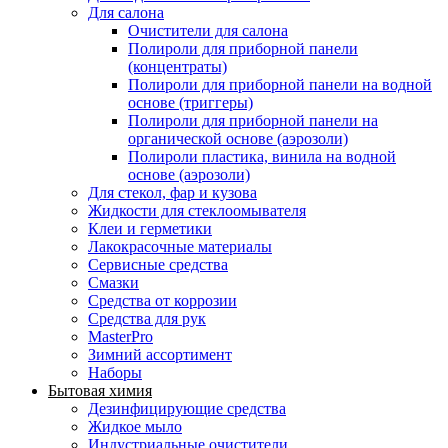
Для салона
Очистители для салона
Полироли для приборной панели
(концентраты)
Полироли для приборной панели на водной
основе (триггеры)
Полироли для приборной панели на
органической основе (аэрозоли)
Полироли пластика, винила на водной
основе (аэрозоли)
Для стекол, фар и кузова
Жидкости для стеклоомывателя
Клеи и герметики
Лакокрасочные материалы
Сервисные средства
Смазки
Средства от коррозии
Средства для рук
MasterPro
Зимний ассортимент
Наборы
Бытовая химия
Дезинфицирующие средства
Жидкое мыло
Индустриальные очистители