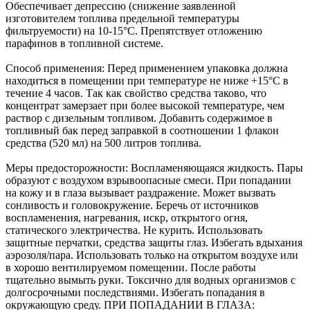
Обеспечивает депрессию (снижение заявленной
изготовителем топлива предельной температуры
фильтруемости) на 10-15°С. Препятствует отложению
парафинов в топливной системе.
Способ применения: Перед применением упаковка должна
находиться в помещении при температуре не ниже +15°С в
течение 4 часов. Так как свойство средства таково, что
концентрат замерзает при более высокой температуре, чем
раствор с дизельным топливом. Добавить содержимое в
топливный бак перед заправкой в соотношении 1 флакон
средства (520 мл) на 500 литров топлива.
Меры предосторожности: Воспламеняющаяся жидкость. Пары
образуют с воздухом взрывоопасные смеси. При попадании
на кожу и в глаза вызывает раздражение. Может вызвать
сонливость и головокружение. Беречь от источников
воспламенения, нагревания, искр, открытого огня,
статического электричества. Не курить. Использовать
защитные перчатки, средства защиты глаз. Избегать вдыхания
аэрозоля/пара. Использовать только на открытом воздухе или
в хорошо вентилируемом помещении. После работы
тщательно вымыть руки. Токсично для водных организмов с
долгосрочными последствиями. Избегать попадания в
окружающую среду. ПРИ ПОПАДАНИИ В ГЛАЗА: