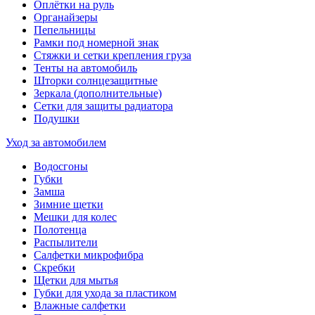
Оплётки на руль
Органайзеры
Пепельницы
Рамки под номерной знак
Стяжки и сетки крепления груза
Тенты на автомобиль
Шторки солнцезащитные
Зеркала (дополнительные)
Сетки для защиты радиатора
Подушки
Уход за автомобилем
Водосгоны
Губки
Замша
Зимние щетки
Мешки для колес
Полотенца
Распылители
Салфетки микрофибра
Скребки
Щетки для мытья
Губки для ухода за пластиком
Влажные салфетки