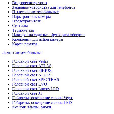
Видеорегистраторы
Зарядные устройства для телефонов
Пылесосы автомобильные
Парктроники, камеры
Предохранители
Сигналы
Термометры
Накидки на сиденье с функцией обогрева
Крепления для action-камеры
Карты памяти
Лампы автомобильные
Головной свет Vegas
Головной свет ATLAS
Головной свет SIRIUS
Головной свет ALFAS
Головной свет SPECTRAS
Головной свет EVO
Головной свет Lumos LED
Головной свет JT
Габариты, освещение салона Vegas
Габариты, освещение салона LED
Ксенон: лампы, блоки